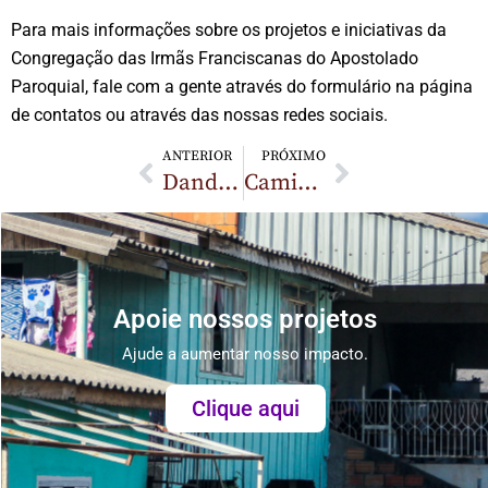
Para mais informações sobre os projetos e iniciativas da
Congregação das Irmãs Franciscanas do Apostolado
Paroquial, fale com a gente através do formulário na página
de contatos ou através das nossas redes sociais.
ANTERIOR
PRÓXIMO
Dando Vida aos sonhos: Oficina da Esperança inicia atividades
Caminhada Sinodal: Irmãs realizam Assembleia em Lages (SC)
Apoie nossos projetos
Ajude a aumentar nosso impacto.
Clique aqui