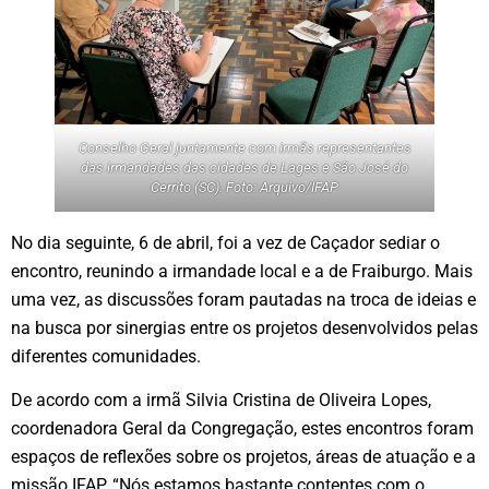
Conselho Geral juntamente com irmãs representantes
das irmandades das cidades de Lages e São José do
Cerrito (SC). Foto: Arquivo/IFAP
No dia seguinte, 6 de abril, foi a vez de Caçador sediar o
encontro, reunindo a irmandade local e a de Fraiburgo. Mais
uma vez, as discussões foram pautadas na troca de ideias e
na busca por sinergias entre os projetos desenvolvidos pelas
diferentes comunidades.
De acordo com a irmã Silvia Cristina de Oliveira Lopes,
coordenadora Geral da Congregação, estes encontros foram
espaços de reflexões sobre os projetos, áreas de atuação e a
missão IFAP. “Nós estamos bastante contentes com o