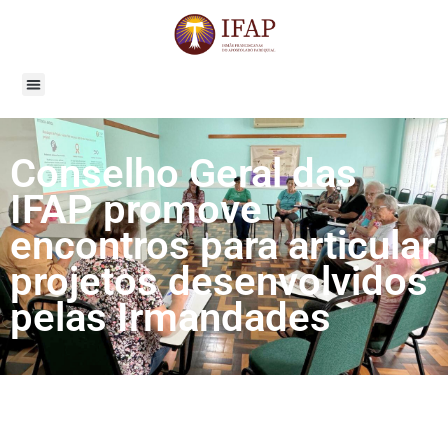
Conselho Geral das
IFAP promove
encontros para articular
projetos desenvolvidos
pelas Irmandades