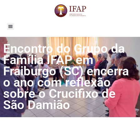
Encontro do Grupo da
Família IFAP em
Fraiburgo (SC) encerra
o ano com reflexão
sobre o Crucifixo de
São Damião