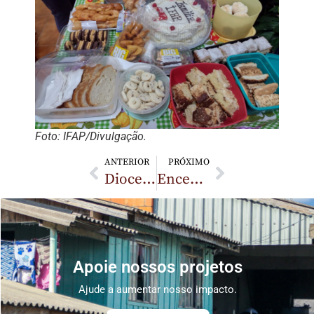
Foto: IFAP/Divulgação.
ANTERIOR
PRÓXIMO
Diocese de Humaitá organiza encontro preparatório para missão nas comunidades ribeirinhas
Encerramento de atividades em 2024: Projetos celebram União e Trabalho Comunitário no Bairro Martello, em Caçador (SC)
Apoie nossos projetos
Ajude a aumentar nosso impacto.