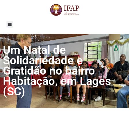
Um Natal de
Solidariedade e
Gratidão no bairro
Habitação, em Lages
(SC)