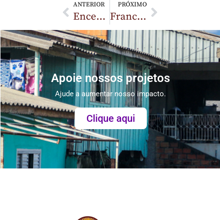
ANTERIOR
PRÓXIMO
Encerramento de atividades em 2024: Projetos celebram União e Trabalho Comunitário no Bairro Martello, em Caçador (SC)
Francisco divulga Mensagem para o 59º Dia Mundial das Comunicações Socias
Apoie nossos projetos
Ajude a aumentar nosso impacto.
Clique aqui