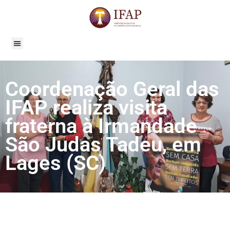
Coordenação Geral das
IFAP realiza visita
fraterna à Irmandade
São Judas Tadeu, em
Lages (SC)