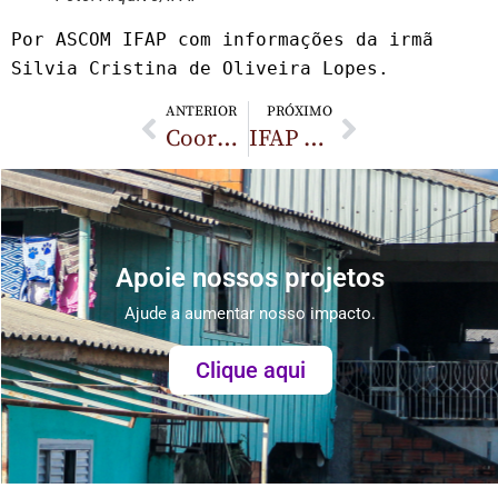
Por ASCOM IFAP com informações da irmã 
Silvia Cristina de Oliveira Lopes.
ANTERIOR
PRÓXIMO
Coordenação Geral visita Irmandade Francisclariana, em Lages
IFAP presente no Segundo Seminário do Trabalho de Base da Região Serrana (SC)
Apoie nossos projetos
Ajude a aumentar nosso impacto.
Clique aqui