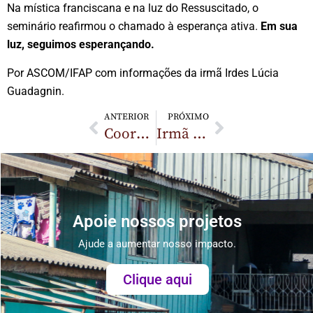
Na mística franciscana e na luz do Ressuscitado, o
seminário reafirmou o chamado à esperança ativa.
Em sua
luz, seguimos esperançando.
Por ASCOM/IFAP com informações da irmã Irdes Lúcia
Guadagnin.
ANTERIOR
PRÓXIMO
Coordenação Geral das IFAP realiza visita fraterna à Irmandade São Judas Tadeu, em Lages (SC)
Irmã Ida Meneghelli: “A congregação está inteirinha no meu coração”
Apoie nossos projetos
Ajude a aumentar nosso impacto.
Clique aqui